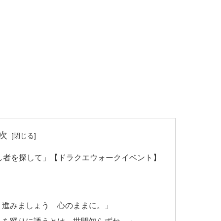
次
し者を探して」【ドラクエウォークイベント】
。進みましょう 心のままに。」
んを踊りに誘うとは 世間知らずね。」