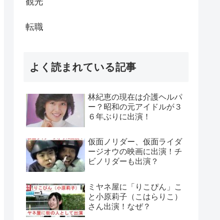
観光
転職
よく読まれている記事
林紀恵の現在は介護ヘルパ
ー？昭和の元アイドルが３
６年ぶりに出演！
仮面ノリダー、仮面ライダ
ージオウの映画に出演！チ
ビノリダーも出演？
ミヤネ屋に「りこぴん」こ
と小原莉子（こはらりこ）
さん出演！なぜ？