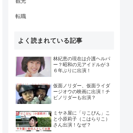
観光
転職
よく読まれている記事
林紀恵の現在は介護ヘルパ
ー？昭和の元アイドルが３
６年ぶりに出演！
仮面ノリダー、仮面ライダ
ージオウの映画に出演！チ
ビノリダーも出演？
ミヤネ屋に「りこぴん」こ
と小原莉子（こはらりこ）
さん出演！なぜ？