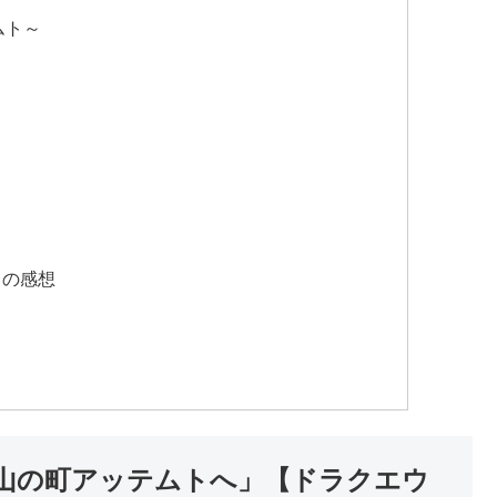
ムト～
ての感想
山の町アッテムトへ」【ドラクエウ