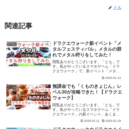
とも
関連記事
ドラクエウォーク新イベント「メ
ゲーム
タルフェスティバル」メタルの群
れでメタル狩りをしてみた！
閲覧ありがとうございます。「とも」で
す。私がやっているスマホゲーム「ドラ
クエウォーク」で、新イベント「メタル
フェスティバル」が始まったので、紹介
2020.01.14
していきたいと思います。メタルフェス
ティバルは2020年1月14日(火)15時から開
無課金でも「くものきょじん」レ
ゲーム
催され、1月...
ベル30が攻略できた！【ドラクエ
ウォーク】
閲覧ありがとうございます。「とも」で
す。私がやっているスマホゲーム「ドラ
クエウォーク」の新イベント、あくま大
王襲来イベントで強敵として追加された
2020.02.11
2020.02.18
「くものきょじん」のレベル30を攻略す
ることができましたので、その攻略方法