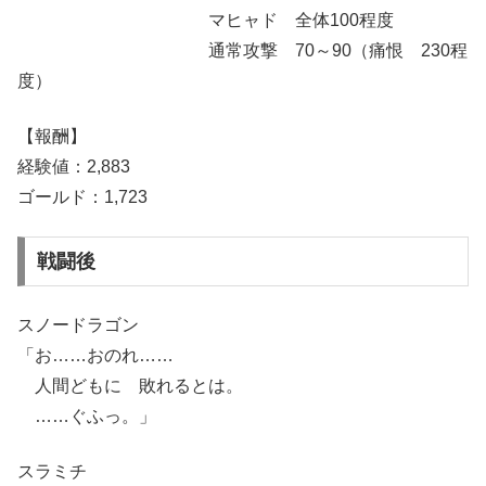
マヒャド 全体100程度
通常攻撃 70～90（痛恨 230程
度）
【報酬】
経験値：2,883
ゴールド：1,723
戦闘後
スノードラゴン
「お……おのれ……
人間どもに 敗れるとは。
……ぐふっ。」
スラミチ