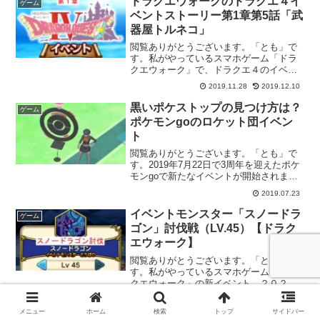
ドラクエウォークのドラクエ４イ
ゲーム
を紹介していきたいと思...
ベントストーリー第1章第5話「武
器屋トルネコ」
閲覧ありがとうございます。「とも」で
す。私がやっているスマホゲーム「ドラ
クエウォーク」で、ドラクエ４のイベン
トが始まり、ドラクエ４のイベントのス
2019.11.28
2019.12.10
トーリーをご紹介していきたいと思いま
す。ドラクエ４のイベントの第1章では、
黒いポケストップの見つけ方は？
ゲーム
第1話から第5話まであ...
ポケモンgoのロケット団イベン
ト
閲覧ありがとうございます。「とも」で
す。2019年7月22日で3周年を迎えたポケ
モンgoで新たなイベントが開始されまし
た。ポケモンの本編でよく登場するロケ
2019.07.23
ット団が現れるというイベントになりま
す。そのイベントでは、黒いポケストッ
イベントモンスター「スノードラ
ゲーム
プが出現し、ロ...
ゴン」討伐戦（LV.45）【ドラク
エウォーク】
閲覧ありがとうございます。「とも」で
す。私がやっているスマホゲーム「ドラ
クエウォーク」の新イベント、２０２０
大冒険～伝説のおせちを探して～のイベ
2020.01.01
ントモンスター「スノードラゴン」との
メニュー
ホーム
検索
トップ
サイドバー
戦闘について紹介していきたいと思いま