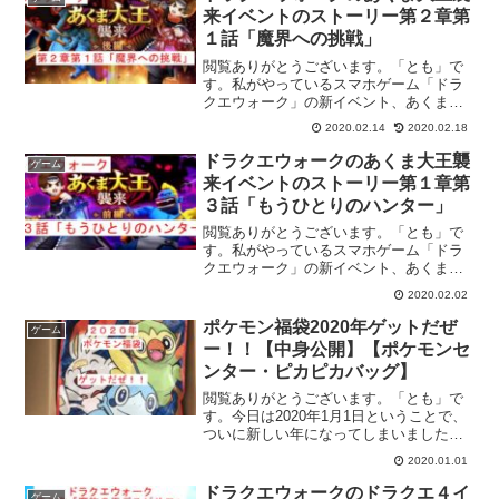
日）の１５時で終わってしま...
来イベントのストーリー第２章第
１話「魔界への挑戦」
閲覧ありがとうございます。「とも」で
す。私がやっているスマホゲーム「ドラ
クエウォーク」の新イベント、あくま大
王襲来イベントの後編が始まりましたの
2020.02.14
2020.02.18
で、紹介していきたいと思います。第１
話から第３話まであり、それぞれ順番に
ドラクエウォークのあくま大王襲
ゲーム
紹介していきます。完全に...
来イベントのストーリー第１章第
３話「もうひとりのハンター」
閲覧ありがとうございます。「とも」で
す。私がやっているスマホゲーム「ドラ
クエウォーク」の新イベント、あくま大
王襲来イベントが始まりましたので、紹
2020.02.02
介していきたいと思います。上級職が実
装されてから初めてのイベントとなりま
ポケモン福袋2020年ゲットだぜ
ゲーム
すので、レベル上げがてら...
ー！！【中身公開】【ポケモンセ
ンター・ピカピカバッグ】
閲覧ありがとうございます。「とも」で
す。今日は2020年1月1日ということで、
ついに新しい年になってしまいました
ね。昨年はありがとうございます本年も
2020.01.01
よろしくお願いします今日の話題は、ポ
ケモンセンターで販売している福袋「ピ
ドラクエウォークのドラクエ４イ
ゲーム