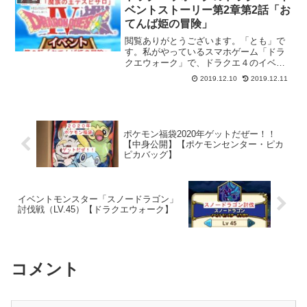
カピカバッグ」が当た...
ベントストーリー第2章第2話「お
てんば姫の冒険」
閲覧ありがとうございます。「とも」で
す。私がやっているスマホゲーム「ドラ
クエウォーク」で、ドラクエ４のイベン
トの第２章のストーリーをご紹介してい
2019.12.10
2019.12.11
きたいと思います。ドラクエ４のイベン
トの第2章では、第1話から第6話まであ
り、それぞれ順番に紹介...
ポケモン福袋2020年ゲットだぜー！！
【中身公開】【ポケモンセンター・ピカ
ピカバッグ】
イベントモンスター「スノードラゴン」
討伐戦（LV.45）【ドラクエウォーク】
コメント