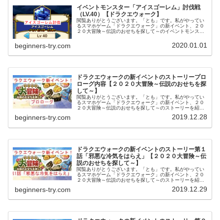
イベントモンスター「アイスゴーレム」討伐戦
（LV.40）【ドラクエウォーク】
閲覧ありがとうございます。「とも」です。私がやってい
るスマホゲーム「ドラクエウォーク」の新イベント、２０
２０大冒険～伝説のおせちを探して～のイベントモンスタ
ー「アイスゴーレム」との戦闘について紹介していきたい
と思います。今回のイベントでは、...
2020.01.01
beginners-try.com
ドラクエウォークの新イベントのストーリープロ
ローグ内容【２０２０大冒険～伝説のおせちを探
して～】
閲覧ありがとうございます。「とも」です。私がやってい
るスマホゲーム「ドラクエウォーク」の新イベント、２０
２０大冒険～伝説のおせちを探して～のストーリーを紹介
していきたいと思います。しかし、イベントが始まった途
2019.12.28
beginners-try.com
端、ログインすると、プロローグが...
ドラクエウォークの新イベントのストーリー第１
話「邪悪な冷気をはらえ」【２０２０大冒険～伝
説のおせちを探して～】
閲覧ありがとうございます。「とも」です。私がやってい
るスマホゲーム「ドラクエウォーク」の新イベント、２０
２０大冒険～伝説のおせちを探して～のストーリーを紹介
していきたいと思います。今回のイベントでは、第１話か
2019.12.29
beginners-try.com
ら第５話まであり、それぞれ順番に...