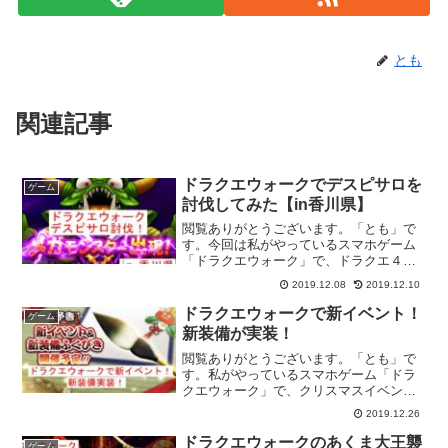
とも
関連記事
ドラクエウォークでデスピサロを
ゲーム
討伐してみた【in香川県】
閲覧ありがとうございます。「とも」で
す。今回は私がやっているスマホゲーム
「ドラクエウォーク」で、ドラクエ４イ
ベントの第２章が始まり、新しいメガモ
2019.12.08
2019.12.10
ンスター「デスピサロ」が登場したの
で、討伐してみましたので、その様子を
ドラクエウォークで新イベント！
ゲーム
ご紹介します。すでに出現し...
新装備が実装！
閲覧ありがとうございます。「とも」で
す。私がやっているスマホゲーム「ドラ
クエウォーク」で、クリスマスイベント
に続き、新イベントが開催されることに
2019.12.26
なりました。クリスマスイベントやドラ
クエ４のイベントが本日（１２月２６
ドラクエウォークのあくま大王襲
ゲーム