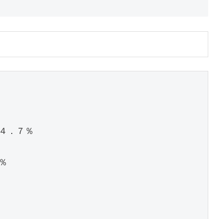
．７％


