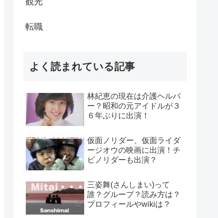
観光
転職
よく読まれている記事
林紀恵の現在は介護ヘルパ
ー？昭和の元アイドルが３
６年ぶりに出演！
仮面ノリダー、仮面ライダ
ージオウの映画に出演！チ
ビノリダーも出演？
三姿舞(さんしまい)って
誰？グループ？読み方は？
プロフィールやwikiは？